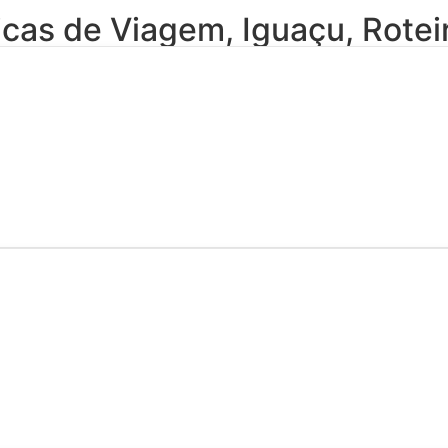
icas de Viagem
,
Iguaçu
,
Rotei