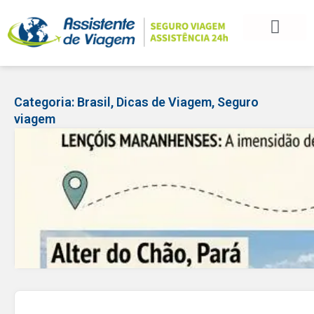
BLOG DE VIAGEM
CATEGORIAS DE POSTS
SEGURO VIAGEM
COMO CONTRATAR
FALE CONOSCO
Categoria:
Brasil
,
Dicas de Viagem
,
Seguro
viagem