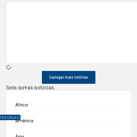
Carregar mais notícias
Sem novas notícias...
África
TEGORIAS
América
Ásia