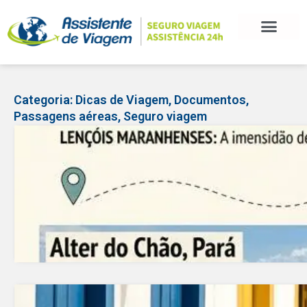
BLOG DE VIAGEM
CATEGORIAS DE POSTS
SEGURO VIAGEM
COMO CONTRATAR
FALE CONOSCO
Categoria:
Dicas de Viagem
,
Documentos
,
Passagens aéreas
,
Seguro viagem