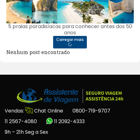
5 praias paradisíacas para conhecer antes dos 50
anos
Carregar mais
Nenhum post encontrado
Vendas:
Chat Online
0800-719-9707
11 2567-4080
11 2092-4333
9h – 21h Seg a Sex