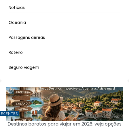
Notícias
Oceania
Passagens aéreas
Roteiro
Seguro viagem
RECENTES
Destinos baratos para viajar em 2026: veja opções