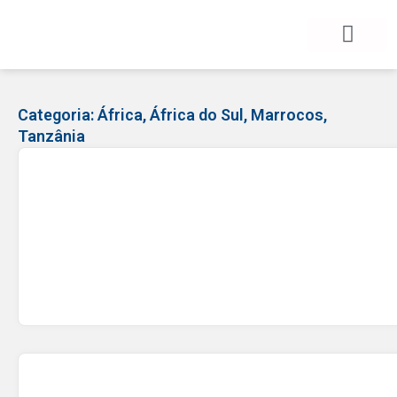
BLOG DE VIAGEM
CATEGORIAS DE POSTS
SEGURO VIAGEM
COMO CONTRATAR
FALE CONOSCO
Categoria:
África
,
África do Sul
,
Marrocos
,
Tanzânia