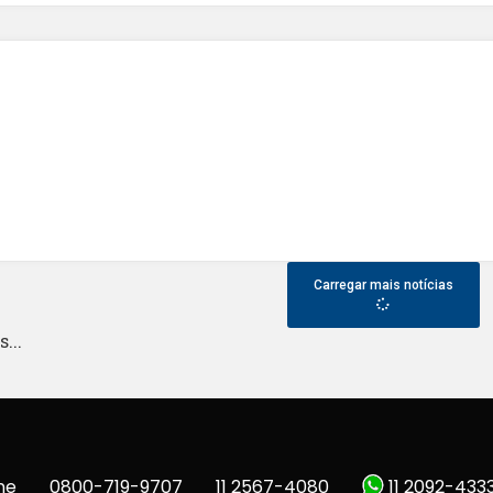
Carregar mais notícias
...
ne
0800-719-9707
11 2567-4080
11 2092-433