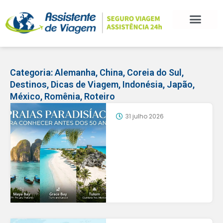
Categoria:
Alemanha
,
China
,
Coreia do Sul
,
Destinos
,
Dicas de Viagem
,
Indonésia
,
Japão
,
México
,
Romênia
,
Roteiro
31 julho 2026