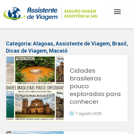
BLOG DE VIAGEM
CATEGORIAS DE POSTS
SEGURO VIAGEM
COMO CONTRATAR
FALE CONOSCO
Categoria:
Alagoas
,
Assistente de Viagem
,
Brasil
,
Dicas de Viagem
,
Maceió
Cidades
brasileiras
pouco
exploradas para
conhecer
7 agosto 2026