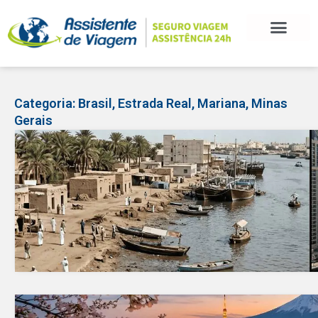
BLOG DE VIAGEM
CATEGORIAS DE POSTS
SEGURO VIAGEM
COMO CONTRATAR
FALE CONOSCO
Categoria:
Brasil
,
Estrada Real
,
Mariana
,
Minas
Gerais