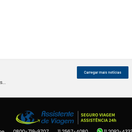
Carregar mais notícias
...
ne
0800-719-9707
11 2567-4080
11 2092-433