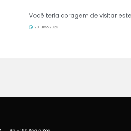
Você teria coragem de visitar este
20 julho 2026
3
9h – 21h Seg a Sex