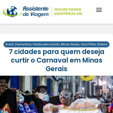
BLOG DE VIAGEM
CATEGORIAS DE POSTS
SEGURO VIAGEM
COMO CONTRATAR
FALE CONOSCO
Brasil
,
Diamantina
,
Festas pelo mundo
,
Minas Gerais
,
Ouro Preto
,
Roteiro
7 cidades para quem deseja
curtir o Carnaval em Minas
Gerais