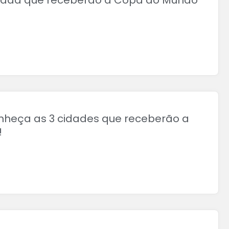
adá que receberão a Copa do Mundo
nheça as 3 cidades que receberão a
!