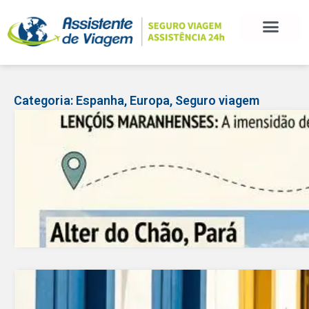
BLOG DE VIAGEM
CATEGORIAS DE POSTS
SEGURO VIAGEM
COMO CONTRATAR
FALE CONOSCO
Categoria:
Espanha
,
Europa
,
Seguro viagem