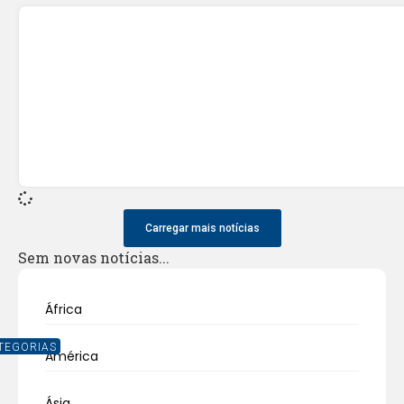
Carregar mais notícias
Sem novas notícias...
África
TEGORIAS
América
Ásia