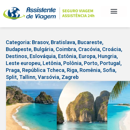
BLOG DE VIAGEM
CATEGORIAS DE POSTS
SEGURO VIAGEM
COMO CONTRATAR
FALE CONOSCO
Categoria:
Brasov
,
Bratislava
,
Bucareste
,
Budapeste
,
Bulgária
,
Coimbra
,
Cracóvia
,
Croácia
,
Destinos
,
Eslováquia
,
Estônia
,
Europa
,
Hungria
,
Leste europeu
,
Letônia
,
Polônia
,
Porto
,
Portugal
,
Praga
,
República Tcheca
,
Riga
,
Romênia
,
Sofia
,
Split
,
Tallinn
,
Varsóvia
,
Zagreb