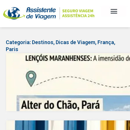
BLOG DE VIAGEM
CATEGORIAS DE POSTS
SEGURO VIAGEM
COMO CONTRATAR
FALE CONOSCO
Categoria:
Destinos
,
Dicas de Viagem
,
França
,
Paris