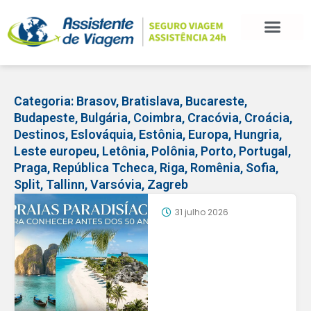
Categoria:
Brasov
,
Bratislava
,
Bucareste
,
Budapeste
,
Bulgária
,
Coimbra
,
Cracóvia
,
Croácia
,
Destinos
,
Eslováquia
,
Estônia
,
Europa
,
Hungria
,
Leste europeu
,
Letônia
,
Polônia
,
Porto
,
Portugal
,
Praga
,
República Tcheca
,
Riga
,
Romênia
,
Sofia
,
Split
,
Tallinn
,
Varsóvia
,
Zagreb
31 julho 2026