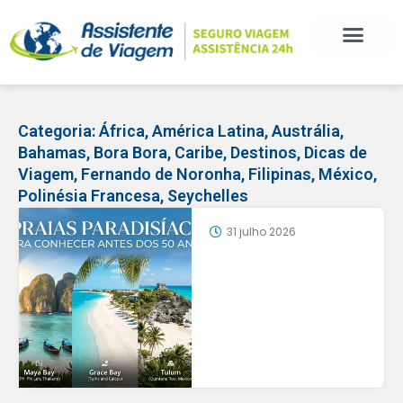
Categoria:
África
,
América Latina
,
Austrália
,
Bahamas
,
Bora Bora
,
Caribe
,
Destinos
,
Dicas de
Viagem
,
Fernando de Noronha
,
Filipinas
,
México
,
Polinésia Francesa
,
Seychelles
31 julho 2026