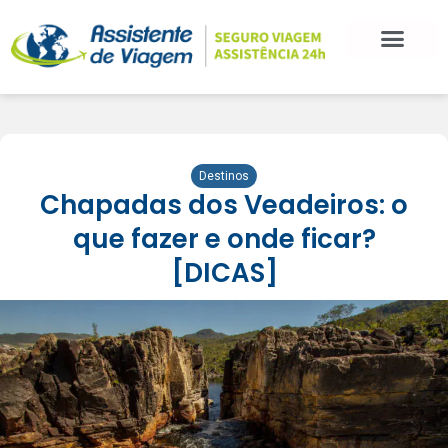
BLOG DE VIAGEM
CATEGORIAS DE POSTS
SEGURO VIAGEM
COMO CONTRATAR
FALE CONOSCO
Destinos
Chapadas dos Veadeiros: o
que fazer e onde ficar?
[DICAS]