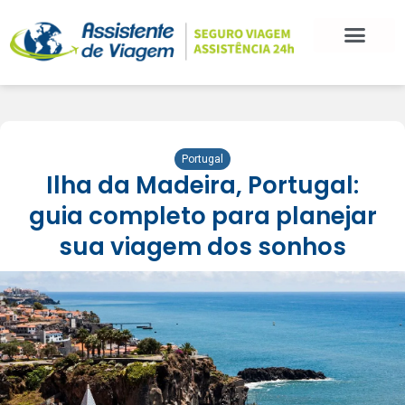
BLOG DE VIAGEM
CATEGORIAS DE POSTS
SEGURO VIAGEM
COMO CONTRATAR
FALE CONOSCO
Portugal
Ilha da Madeira, Portugal:
guia completo para planejar
sua viagem dos sonhos