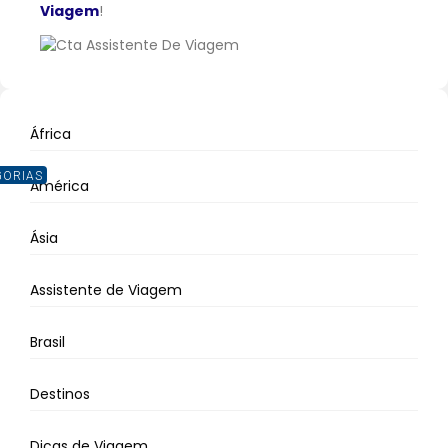
Viagem
!
África
GORIAS
América
Ásia
Assistente de Viagem
Brasil
Destinos
Dicas de Viagem