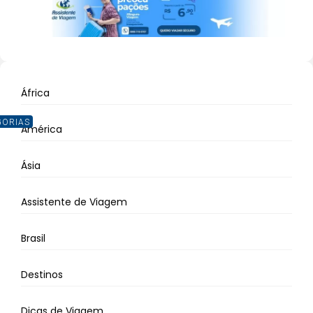
África
GORIAS
América
Ásia
Assistente de Viagem
Brasil
Destinos
Dicas de Viagem