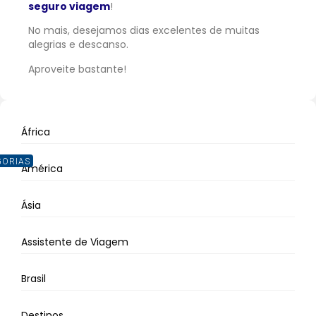
seguro viagem
!
No mais, desejamos dias excelentes de muitas
alegrias e descanso.
Aproveite bastante!
África
GORIAS
América
Ásia
Assistente de Viagem
Brasil
Destinos