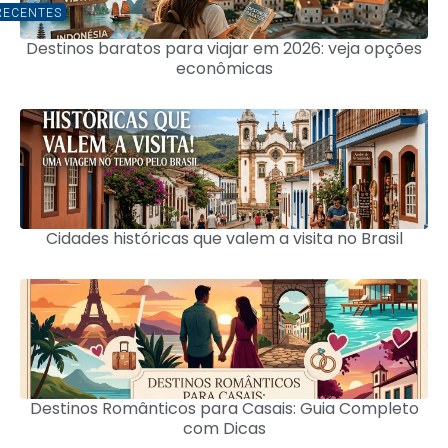
RECENTES
Destinos baratos para viajar em 2026: veja opções
econômicas
Cidades históricas que valem a visita no Brasil
Destinos Românticos para Casais: Guia Completo
com Dicas