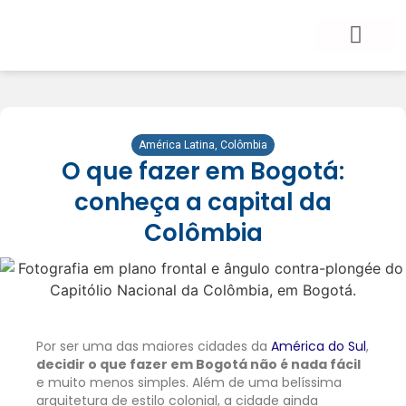
BLOG DE VIAGEM
CATEGORIAS DE POSTS
SEGURO VIAGEM
COMO CONTRATAR
FALE CONOSCO
América Latina
,
Colômbia
O que fazer em Bogotá:
conheça a capital da
Colômbia
Por ser uma das maiores cidades da
América do Sul
,
decidir o que fazer em Bogotá não é nada fácil
e muito menos simples. Além de uma belíssima
arquitetura de estilo colonial, a cidade ainda