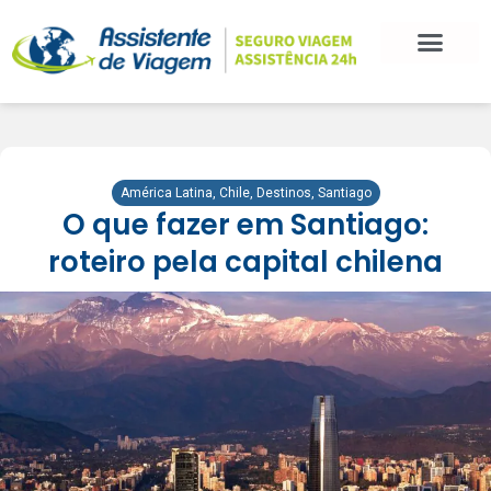
América Latina
,
Chile
,
Destinos
,
Santiago
O que fazer em Santiago:
roteiro pela capital chilena