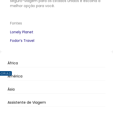
seguro-viagem para os Estados Unidos e escolha a
melhor opção para você.
Fontes
Lonely Planet
Fodor’s Travel
África
GORIAS
América
Ásia
Assistente de Viagem