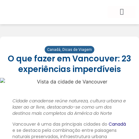
BLOG DE VIAGEM
CATEGORIAS DE POSTS
SEGURO VIAGEM
COMO CONTRATAR
FALE CONOSCO
Canadá
,
Dicas de Viagem
O que fazer em Vancouver: 23
experiências imperdíveis
Cidade canadense reúne natureza, cultura urbana e
lazer ao ar livre, destacando-se como um dos
destinos mais completos da América do Norte
Vancouver é uma das principais cidades do
Canadá
e se destaca pela combinação entre paisagens
naturais preservadas, infraestrutura urbana