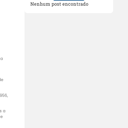
Nenhum post encontrado
 a
.
de
1956,
s a
ue