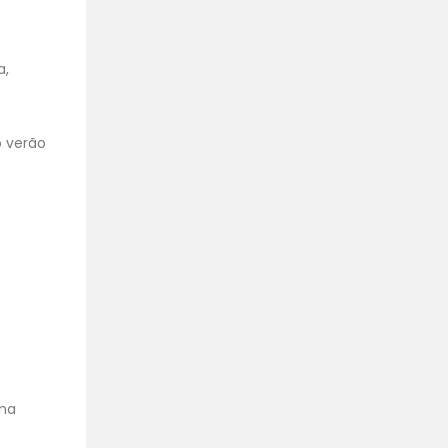
a,
o verão
uma