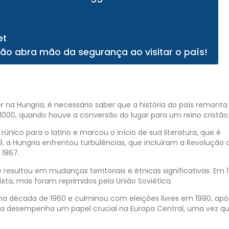
et
Não abra mão da segurança ao visitar o país!
r na Hungria, é necessário saber que a história do país remonta
1000, quando houve a conversão do lugar para um reino cristão
único para o latino e marcou o início de sua literatura, que é
19, a Hungria enfrentou turbulências, que incluíram a Revolução 
 1867.
e resultou em mudanças territoriais e étnicas significativas. Em 
ta, mas foram reprimidos pela União Soviética.
a década de 1960 e culminou com eleições livres em 1990, apó
ia desempenha um papel crucial na Europa Central, uma vez q