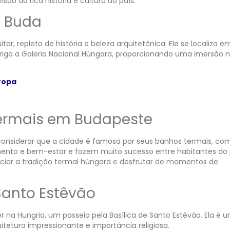
são da rica história e cultura do país.
e Buda
tar, repleto de história e beleza arquitetônica. Ele se localiza 
briga a Galeria Nacional Húngara, proporcionando uma imersão n
ropa
 termais em Budapeste
o considerar que a cidade é famosa por seus banhos termais, co
ento e bem-estar e fazem muito sucesso entre habitantes do 
venciar a tradição termal húngara e desfrutar de momentos de
 Santo Estêvão
r na Hungria, um passeio pela Basílica de Santo Estêvão. Ela é 
itetura impressionante e importância religiosa.