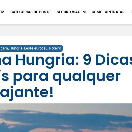
GEM
CATEGORIAS DE POSTS
SEGURO VIAGEM
COMO CONTRATAR
iagem
,
Hungria
,
Leste europeu
,
Roteiro
na Hungria: 9 Dica
is para qualquer
iajante!