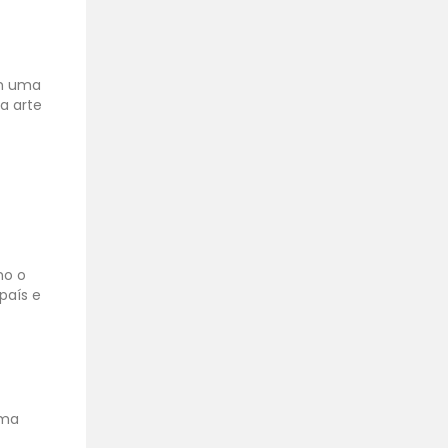
em uma
a arte
mo o
país e
uma