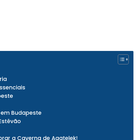
ria
ssenciais
peste
s em Budapeste
 Estêvão
lorar a Caverna de Aggtelek!