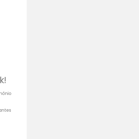
k!
imônio
antes