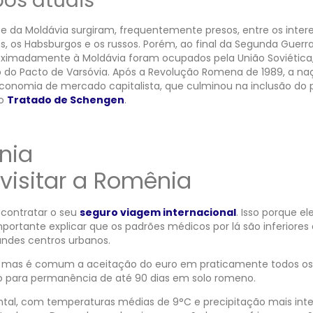
os atuais
 e da Moldávia surgiram, frequentemente presos, entre os inter
, os Habsburgos e os russos. Porém, ao final da Segunda Guerr
roximadamente à Moldávia foram ocupados pela União Soviética,
o do Pacto de Varsóvia. Após a Revolução Romena de 1989, a na
onomia de mercado capitalista, que culminou na inclusão do 
do
Tratado de Schengen
.
visitar a Romênia
 contratar o seu
seguro viagem internacional
. Isso porque el
importante explicar que os padrões médicos por lá são inferiores
randes centros urbanos.
eu, mas é comum a aceitação do euro em praticamente todos os
isto para permanência de até 90 dias em solo romeno.
ntal, com temperaturas médias de 9°C e precipitação mais int