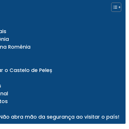
ais
ênia
r na Romênia
ar o Castelo de Peleș
s
onal
tos
Não abra mão da segurança ao visitar o país!