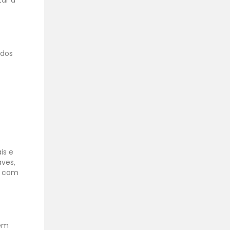
tar a
 dos
is e
aves,
a, com
bem