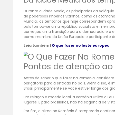
Da Idade Média aos temp
Durante a Idade Média, os principados da Valáquia
de poderosos impérios vizinhos, como os otomanos
Mundial, os territórios que hoje correspondem ap
país tornou-se uma república socialista e membr
começou uma transição para a democracia e a ec
como membro da União Europeia e participante 
Leia também |
O que fazer no leste europeu
Pontos de atenção ao 
Antes de saber o que fazer na Romênia, considere
obrigatório para a entrada no país. Além disso, é 
Brasil, principalmente se você estiver longe dos g
Em relação à moeda local, a Romênia utiliza o L
lugares. E para brasileiros, não há exigência de v
Por fim, o clima na Romênia é temperado contine