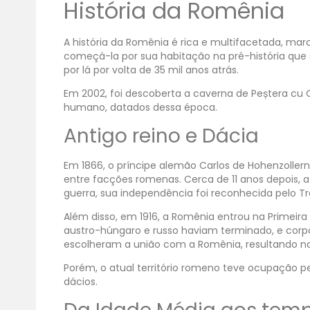
História da Romênia
A história da Romênia é rica e multifacetada, mar
começá-la por sua habitação na pré-história qu
por lá por volta de 35 mil anos atrás.
Em 2002, foi descoberta a caverna de Peștera cu 
humano, datados dessa época.
Antigo reino e Dácia
Em 1866, o príncipe alemão Carlos de Hohenzoller
entre facções romenas. Cerca de 11 anos depois,
guerra, sua independência foi reconhecida pelo Tr
Além disso, em 1916, a Romênia entrou na Primeira 
austro-húngaro e russo haviam terminado, e corpo
escolheram a união com a Romênia, resultando n
Porém, o atual território romeno teve ocupação p
dácios.