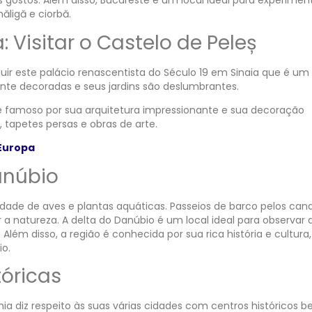
ostos. Além disso, Bucareste é um local ideal para experimen
ligă e ciorbă.
 Visitar o Castelo de Peleș
uir este palácio renascentista do Século 19 em Sinaia que é um
mente decoradas e seus jardins são deslumbrantes.
 e é famoso por sua arquitetura impressionante e sua decoração
a, tapetes persas e obras de arte.
Europa
anúbio
sidade de aves e plantas aquáticas. Passeios de barco pelos cana
a natureza. A delta do Danúbio é um local ideal para observar 
lém disso, a região é conhecida por sua rica história e cultur
io.
tóricas
ia diz respeito às suas várias cidades com centros históricos 