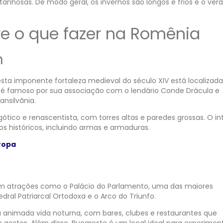
nhosas. De modo geral, os invernos são longos e frios e o ver
re o que fazer na Romênia
n
a imponente fortaleza medieval do século XIV está localizada
o é famoso por sua associação com o lendário Conde Drácula e
nsilvânia.
ótico e renascentista, com torres altas e paredes grossas. O int
s históricos, incluindo armas e armaduras.
ropa
com atrações como o Palácio do Parlamento, uma das maiores
ral Patriarcal Ortodoxa e o Arco do Triunfo.
 animada vida noturna, com bares, clubes e restaurantes que