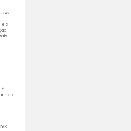
esses
a
 e o
ção
país
e é
 aos do
ensa