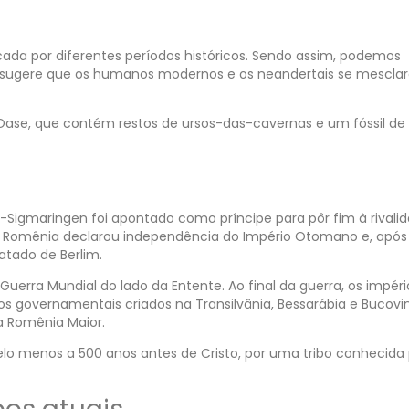
cada por diferentes períodos históricos. Sendo assim, podemos
e sugere que os humanos modernos e os neandertais se mescl
Oase, que contém restos de ursos-das-cavernas e um fóssil de 
n-Sigmaringen foi apontado como príncipe para pôr fim à rivali
 a Romênia declarou independência do Império Otomano e, apó
atado de Berlim.
Guerra Mundial do lado da Entente. Ao final da guerra, os impéri
s governamentais criados na Transilvânia, Bessarábia e Bucovi
a Romênia Maior.
elo menos a 500 anos antes de Cristo, por uma tribo conhecida