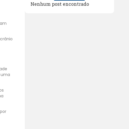
Nenhum post encontrado
aram
crânio
dade
s uma
os
na
 por