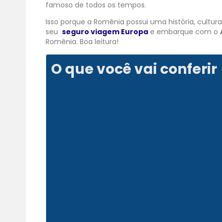
famoso de todos os tempos.
Isso porque a Romênia possui uma história, cultura
seu
seguro viagem Europa
e embarque com o
Romênia. Boa leitura!
O que você vai conferir