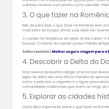
oferecem uma variedade de opções para todos os g
culinária romena, com pratos como sarmale, mămă
3. O que fazer na Romênia:
Não dá para dizer o que fazer na Romênia sem incl
mais belos da Europa. Afinal, suas salas são rica
O castelo foi residência de verão do Rei Carlos I
luxuosa. O interior do castelo possui mobília antig
Saiba também |
Melhor seguro viagem para a 
4. Descobrir a Delta do D
Esta reserva da biosfera abriga uma incrível diver
lagos da delta são uma ótima maneira de apreciar 
como o pelicano, a cegonha e o águia-pescadora. A
comunidades tradicionais que vivem ao longo do r
5. Explorar as cidades his
Outra dica importante sobre o que fazer na Romên