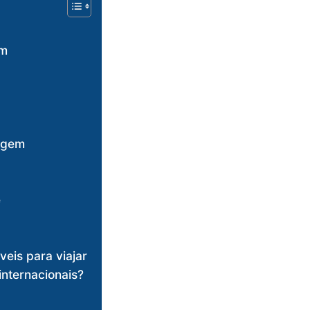
em
iagem
e
veis para viajar
internacionais?