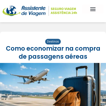
BLOG DE VIAGEM
CATEGORIAS DE POSTS
SEGURO VIAGEM
COMO CONTRATAR
FALE CONOSCO
Destinos
Como economizar na compra
de passagens aéreas