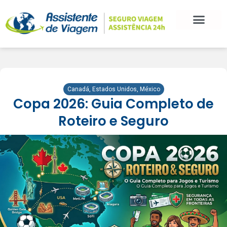
BLOG DE VIAGEM
CATEGORIAS DE POSTS
SEGURO VIAGEM
COMO CONTRATAR
FALE CONOSCO
Canadá
,
Estados Unidos
,
México
Copa 2026: Guia Completo de
Roteiro e Seguro