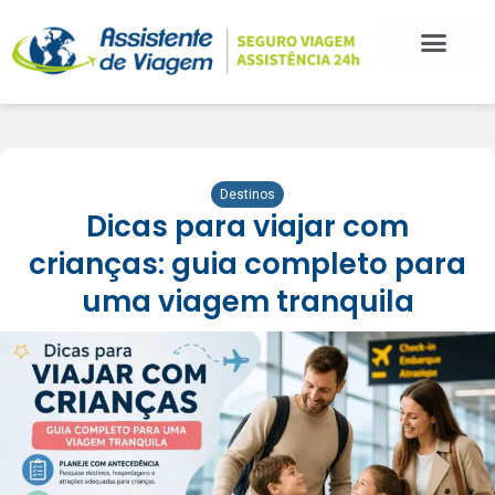
BLOG DE VIAGEM
CATEGORIAS DE POSTS
SEGURO VIAGEM
COMO CONTRATAR
FALE CONOSCO
Destinos
Dicas para viajar com
crianças: guia completo para
uma viagem tranquila