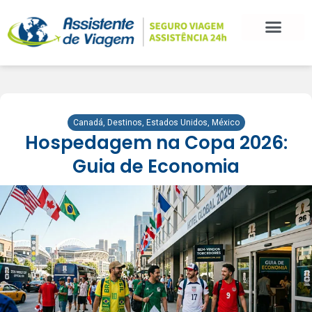
BLOG DE VIAGEM
CATEGORIAS DE POSTS
SEGURO VIAGEM
COMO CONTRATAR
FALE CONOSCO
Canadá
,
Destinos
,
Estados Unidos
,
México
Hospedagem na Copa 2026:
Guia de Economia