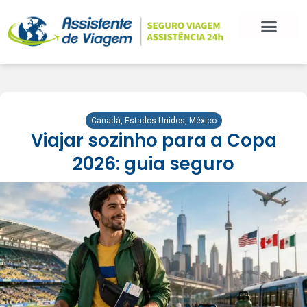
BLOG DE VIAGEM
CATEGORIAS DE POSTS
SEGURO VIAGEM
COMO CONTRATAR
FALE CONOSCO
Canadá
,
Estados Unidos
,
México
Viajar sozinho para a Copa
2026: guia seguro