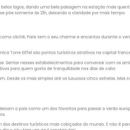
or belos lagos, dando uma bela paisagem na estação mais quen
l se põe somente às 21h, deixando a claridade por mais tempo.
 como clichê, Paris tem o seu charme e encantos durante o ver
nica Torre Eiffel são pontos turísticos atrativos na capital franc
nse. Sentar nesses estabelecimentos para conversar com os ami
ivos para quem gosta de tranquilidade nos dias de calor.
m. Desde os mais simples até os luxuosos cinco estrelas. Mas 
deixam o país como um dos favoritos para passar o verão euro
nos.
m dos destinos turísticos mais cobiçados do mundo. E não é par
 o dia o céu tem um azul espetacular!