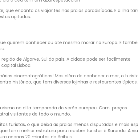
r, que encanta os viajantes nas praias paradisíacas. E a ilha 
stas agitadas.
ros que querem conhecer ou até mesmo morar na Europa. E tamb
eu.
 região de Algarve, Sul do país. A cidade pode ser facilmente
 capital Lisboa.
cenários cinematográficos! Mas além de conhecer o mar, o turis
ntro histórico, que tem diversas lojinhas e restaurantes típicos
o turismo na alta temporada do verão europeu. Com preços
trai visitantes de todo o mundo.
tos turistas, o que deixa as praias menos disputadas e mais es
a que tem melhor estrutura para receber turistas é Saranda. A v
 dura apenas 20 minutos de ônibus.