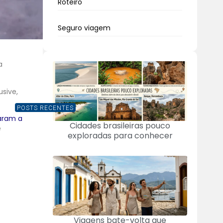
Roteiro
Seguro viagem
a
sive,
POSTS RECENTES
raram a
Cidades brasileiras pouco
e
exploradas para conhecer
Viagens bate-volta que