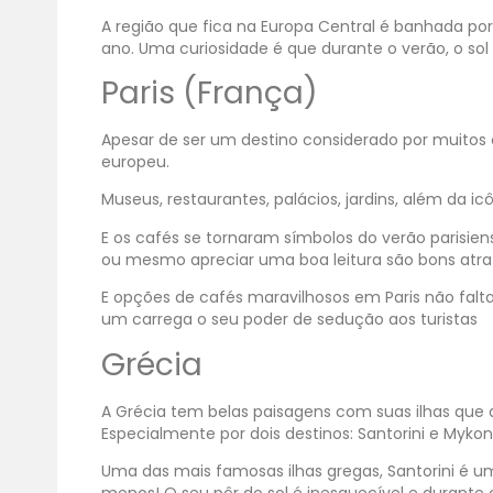
A região que fica na Europa Central é banhada p
ano. Uma curiosidade é que durante o verão, o so
Paris (França)
Apesar de ser um destino considerado por muitos
europeu.
Museus, restaurantes, palácios, jardins, além da icô
E os cafés se tornaram símbolos do verão parisie
ou mesmo apreciar uma boa leitura são bons atrat
E opções de cafés maravilhosos em Paris não falta
um carrega o seu poder de sedução aos turistas
Grécia
A Grécia tem belas paisagens com suas ilhas que 
Especialmente por dois destinos: Santorini e Myko
Uma das mais famosas ilhas gregas, Santorini é u
menos! O seu pôr do sol é inesquecível e durante