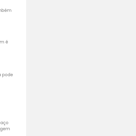
também
ém é
ta pode
.
paço
iagem