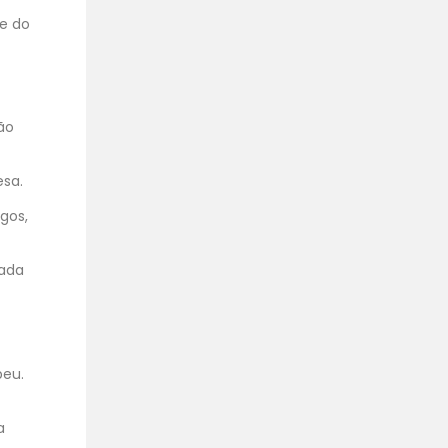
te do
ão
esa.
gos,
cada
peu.
a