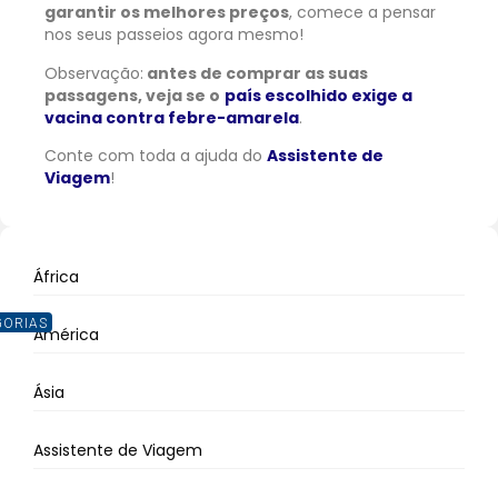
garantir os melhores preços
, comece a pensar
nos seus passeios agora mesmo!
Observação:
antes de comprar as suas
passagens, veja se o
país escolhido exige a
vacina contra febre-amarela
.
Conte com toda a ajuda do
Assistente de
Viagem
!
África
GORIAS
América
Ásia
Assistente de Viagem