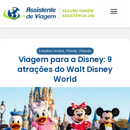
BLOG DE VIAGEM
CATEGORIAS DE POSTS
SEGURO VIAGEM
COMO CONTRATAR
FALE CONOSCO
Estados Unidos
,
Flórida
,
Orlando
Viagem para a Disney: 9
atrações do Walt Disney
World