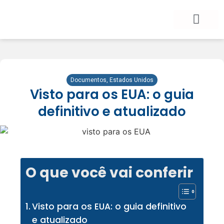
BLOG DE VIAGEM
CATEGORIAS DE POSTS
SEGURO VIAGEM
COMO CONTRATAR
FALE CONOSCO
Documentos
,
Estados Unidos
Visto para os EUA: o guia
definitivo e atualizado
O que você vai conferir
Visto para os EUA: o guia definitivo
e atualizado