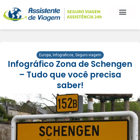
BLOG DE VIAGEM
CATEGORIAS DE POSTS
SEGURO VIAGEM
COMO CONTRATAR
FALE CONOSCO
Europa
,
Infograficos
,
Seguro viagem
Infográfico Zona de Schengen
– Tudo que você precisa
saber!