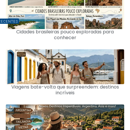
RECENTES
Cidades brasileiras pouco exploradas para
conhecer
Viagens bate-volta que surpreendem: destinos
incríveis