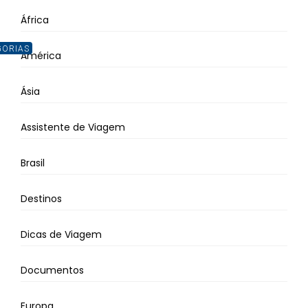
África
GORIAS
América
Ásia
Assistente de Viagem
Brasil
Destinos
Dicas de Viagem
Documentos
Europa