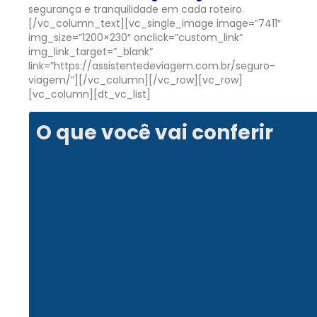
segurança e tranquilidade em cada roteiro.
[/vc_column_text][vc_single_image image=”7411″
img_size=”1200×230″ onclick=”custom_link”
img_link_target=”_blank”
link=”https://assistentedeviagem.com.br/seguro-
viagem/”][/vc_column][/vc_row][vc_row]
[vc_column][dt_vc_list]
O que você vai conferir