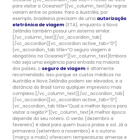
para visitar a Oceania?”][vc_column_text]
As regras
variam entre os países. Para a Austrália, por
exemplo, brasileiros precisam de uma
autorização
eletrônica de viagem
(ETA), enquanto a Nova
Zelândia também possui um sistema similar.
[/vc_column_text][/vc_accordion_tab]
[/vc_accordion][vc_accordion active_tab=”0″]
[vc_accordion_tab title=”O seguro viagem é
obrigatório na Oceania?”][vc_column_text]
Embora
não seja uma exigência para entrada na maioria
dos países, o
seguro de viagem
é altamente
recomendado. Isso porque os custos médicos na
Austrália e Nova Zelândia podem ser elevados, e a
distância do Brasil torna qualquer imprevisto mais
complexo.
[/vc_column_text][/vc_accordion_tab]
[/vc_accordion][vc_accordion active_tab=”0″]
[vc_accordion_tab title=”Qual a melhor época para
visitar a região?”][vc_column_text]
A melhor época
depende do seu roteiro. O verão (dezembro a
fevereiro) é ideal para quem busca praias e sol. Já a
primavera (setembro a novembro) e o outono
(março a maio) oferecem temperaturas amenas e