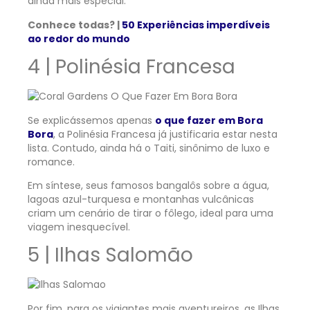
ainda mais especial.
Conhece todas? |
50 Experiências imperdíveis
ao redor do mundo
4 | Polinésia Francesa
Se explicássemos apenas
o que fazer em Bora
Bora
, a Polinésia Francesa já justificaria estar nesta
lista. Contudo, ainda há o Taiti, sinônimo de luxo e
romance.
Em síntese, seus famosos bangalôs sobre a água,
lagoas azul-turquesa e montanhas vulcânicas
criam um cenário de tirar o fôlego, ideal para uma
viagem inesquecível.
5 | Ilhas Salomão
Por fim, para os viajantes mais aventureiros, as Ilhas