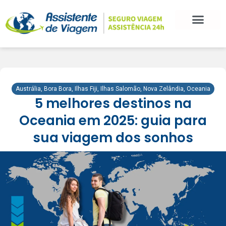
BLOG DE VIAGEM
CATEGORIAS DE POSTS
SEGURO VIAGEM
COMO CONTRATAR
FALE CONOSCO
Austrália
,
Bora Bora
,
Ilhas Fiji
,
Ilhas Salomão
,
Nova Zelândia
,
Oceania
5 melhores destinos na
Oceania em 2025: guia para
sua viagem dos sonhos