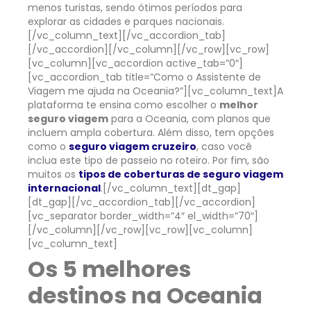
menos turistas, sendo ótimos períodos para
explorar as cidades e parques nacionais.
[/vc_column_text][/vc_accordion_tab]
[/vc_accordion][/vc_column][/vc_row][vc_row]
[vc_column][vc_accordion active_tab=”0″]
[vc_accordion_tab title=”Como o Assistente de
Viagem me ajuda na Oceania?”][vc_column_text]
A
plataforma te ensina como escolher o
melhor
seguro viagem
para a Oceania, com planos que
incluem ampla cobertura. Além disso, tem opções
como o
seguro viagem cruzeiro
, caso você
inclua este tipo de passeio no roteiro.
Por fim, são
muitos os
tipos de coberturas de seguro viagem
internacional
.
[/vc_column_text][dt_gap]
[dt_gap][/vc_accordion_tab][/vc_accordion]
[vc_separator border_width=”4″ el_width=”70″]
[/vc_column][/vc_row][vc_row][vc_column]
[vc_column_text]
Os 5 melhores
destinos na Oceania