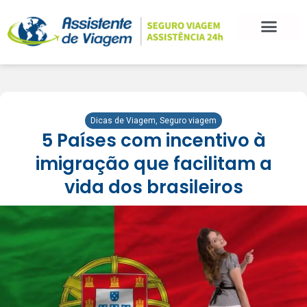
BLOG DE VIAGEM
CATEGORIAS DE POSTS
SEGURO VIAGEM
COMO CONTRATAR
FALE CONOSCO
Dicas de Viagem
,
Seguro viagem
5 Países com incentivo à
imigração que facilitam a
vida dos brasileiros