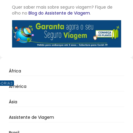
Quer saber mais sobre seguro viagem? Fique de
olho no
Blog do Assistente de Viagem
.
África
GORIAS
América
Ásia
Assistente de Viagem
Brasil