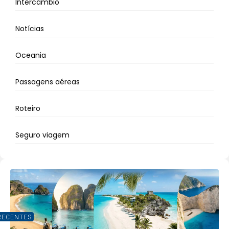
Intercâmbio
Notícias
Oceania
Passagens aéreas
Roteiro
Seguro viagem
RECENTES