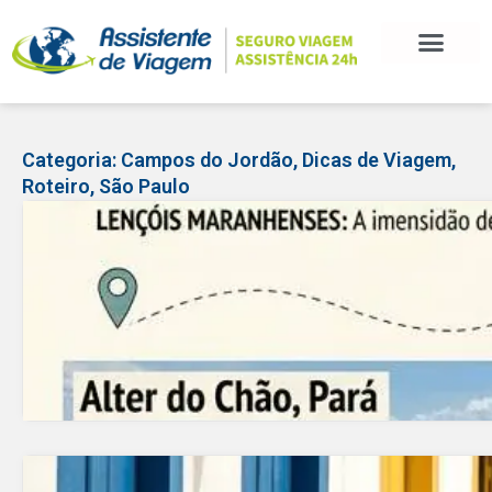
BLOG DE VIAGEM
CATEGORIAS DE POSTS
SEGURO VIAGEM
COMO CONTRATAR
FALE CONOSCO
Categoria:
Campos do Jordão
,
Dicas de Viagem
,
Roteiro
,
São Paulo