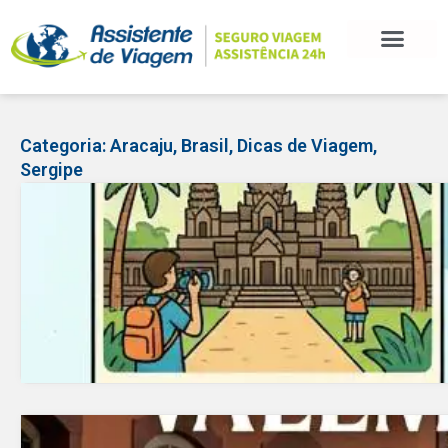
BLOG DE VIAGEM
CATEGORIAS DE POSTS
SEGURO VIAGEM
COMO CONTRATAR
FALE CONOSCO
Categoria:
Aracaju
,
Brasil
,
Dicas de Viagem
,
Sergipe