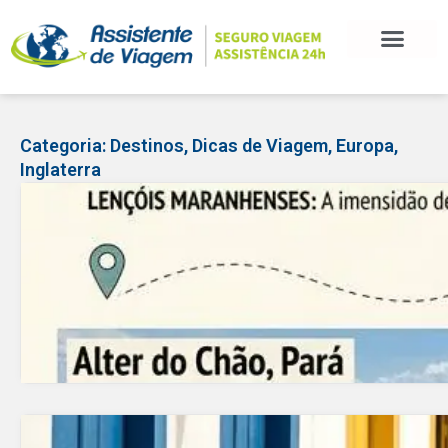
BLOG DE VIAGEM
CATEGORIAS DE POSTS
SEGURO VIAGEM
COMO CONTRATAR
FALE CONOSCO
Categoria:
Destinos
,
Dicas de Viagem
,
Europa
,
Inglaterra