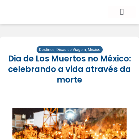
BLOG DE VIAGEM
CATEGORIAS DE POSTS
SEGURO VIAGEM
COMO CONTRATAR
FALE CONOSCO
Destinos
,
Dicas de Viagem
,
México
Dia de Los Muertos no México:
celebrando a vida através da
morte