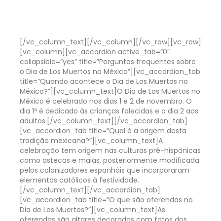
[/vc_column_text][/vc_column][/vc_row][vc_row]
[vc_column][vc_accordion active_tab=”0″
collapsible=”yes” title=”Perguntas frequentes sobre
o Dia de Los Muertos no México”][vc_accordion_tab
title=”Quando acontece o Dia de Los Muertos no
México?”][vc_column_text]
O Dia de Los Muertos no
México é celebrado nos dias 1 e 2 de novembro. O
dia 1º é dedicado às crianças falecidas e o dia 2 aos
adultos.
[/vc_column_text][/vc_accordion_tab]
[vc_accordion_tab title=”Qual é a origem desta
tradição mexicana?”][vc_column_text]
A
celebração tem origem nas culturas pré-hispânicas
como astecas e maias, posteriormente modificada
pelos colonizadores espanhóis que incorporaram
elementos católicos à festividade.
[/vc_column_text][/vc_accordion_tab]
[vc_accordion_tab title=”O que são oferendas no
Dia de Los Muertos?”][vc_column_text]
As
oferendas são altares decorados com fotos dos