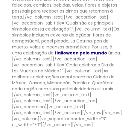
falecidos, comidas, bebidas, velas, flores e objetos
pessoais para receber as almas que retornam à
terra.
[/vc_column_text][/vc_accordion_tab]
[vc_accordion_tab title=”Quais são os principais
símbolos desta celebração?”][vc_column_text]
Os
símbolos incluem caveiras de açúcar, flores de
cempasúchil, papel picado, La Catrina, pan de
muerto, velas e incensos aromáticos. Por isso, é
uma celebração de
Halloween pelo mundo
única.
[/vc_column_text][/vc_accordion_tab]
[vc_accordion_tab title=”Onde celebrar o Dia de
Los Muertos no México?”][vc_column_text]
As
melhores celebrações acontecem na Cidade do
México, Oaxaca, Michoacán, Puebla e Querétaro,
cada região com suas particularidades culturais.
[/vc_column_text][vc_column_text]
[/vc_column_text][/vc_accordion_tab]
[/vc_accordion][vc_column_text]
[/vc_column_text][/vc_column][/vc_row][vc_row]
[vc_column][vc_separator border_width=”3″
el_width=”70″][/vc_column][/vc_row]