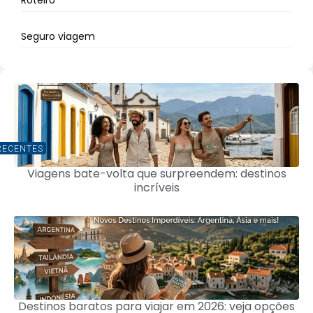
Roteiro
Seguro viagem
RECENTES
Viagens bate-volta que surpreendem: destinos
incríveis
Destinos baratos para viajar em 2026: veja opções